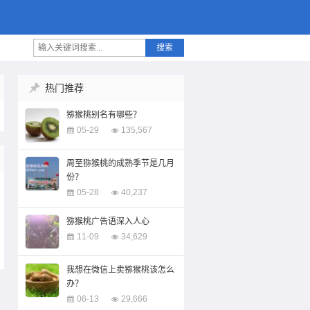
搜索
热门推荐
猕猴桃别名有哪些？
05-29
135,567
周至猕猴桃的成熟季节是几月
份？
05-28
40,237
猕猴桃广告语深入人心
11-09
34,629
我想在微信上卖猕猴桃该怎么
办？
06-13
29,666