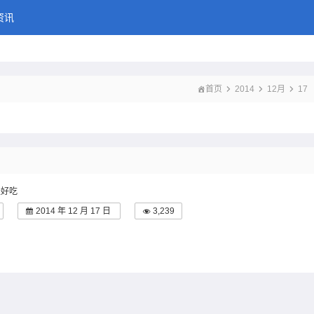
猕猴桃多一点
资讯
首页
2014
12月
17
最好吃
2014 年 12 月 17 日
3,239