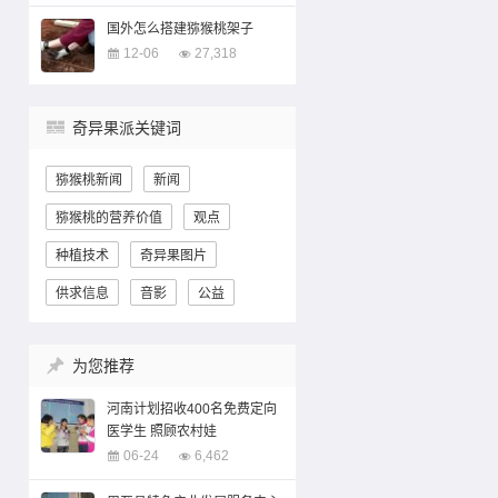
国外怎么搭建猕猴桃架子
12-06
27,318
奇异果派关键词
猕猴桃新闻
新闻
猕猴桃的营养价值
观点
种植技术
奇异果图片
供求信息
音影
公益
为您推荐
河南计划招收400名免费定向
医学生 照顾农村娃
06-24
6,462