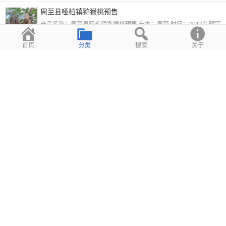
周至县哑柏镇猕猴桃预售
产品名称：周至县哑柏镇猕猴桃预售 产地：周至 时间：2013年预定 
2013 年 5 月 28 日
3,885
首页
分类
搜索
关于
猕猴桃淘宝店主进货须知
猕猴桃淘宝店主进货须知 农业信息化发展的今天，网络影响着每一个
2013 年 5 月 28 日
4,668
周至猕猴桃产业区
涉及周至县9个镇，108个行政村，规划总面积211.7平方公里。
2013 年 5 月 28 日
3,711
周至猕猴桃之乡
周至县是猕猴桃种植面积最大、产量最高、品种最优、管理技术最好、
2013 年 5 月 28 日
4,465
周至猕猴桃的成熟季节是几月份？
关键词：猕猴桃成熟期，周至猕猴桃成熟期，猕猴桃什么时候可以吃
2013 年 5 月 28 日
40,238