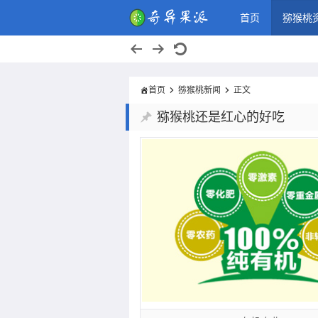
奇异果派，
首页
猕猴桃
首页
猕猴桃新闻
正文
猕猴桃还是红心的好吃