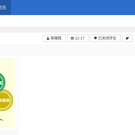
猕猴桃多一点
资讯
猕猴桃
12-17
已关闭评论