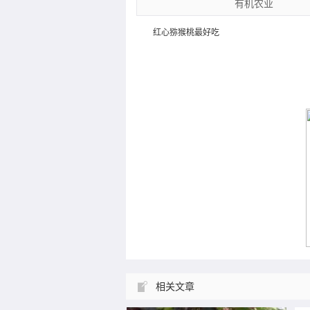
有机农业
红心猕猴桃最好吃
​进入7月份，正当猕猴桃迅猛生长的时候
奇
遇到了持续35℃的干旱高温天气，35℃
果
是猕猴桃生长的一个里程碑…
相关文章