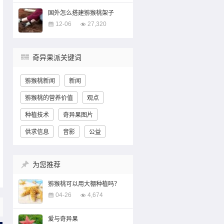
国外怎么搭建猕猴桃架子
12-06
27,320
奇异果派关键词
猕猴桃新闻
新闻
猕猴桃的营养价值
观点
种植技术
奇异果图片
供求信息
音影
公益
为您推荐
猕猴桃可以用大棚种植吗？
04-26
4,674
爱与奇异果