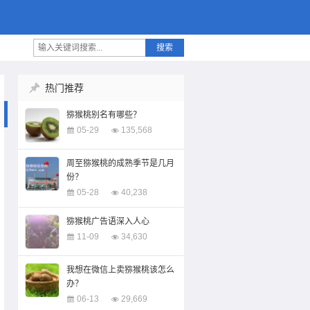
搜索
热门推荐
猕猴桃别名有哪些？
05-29
135,568
周至猕猴桃的成熟季节是几月
份？
05-28
40,238
猕猴桃广告语深入人心
11-09
34,630
我想在微信上卖猕猴桃该怎么
办？
06-13
29,669