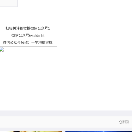
扫描关注猕猴桃微信公众号1
微信公众号码:sldmht
微信公众号名称：十里地猕猴桃
异果派恭祝芈月传收视长虹。 芈月如
预计眉县猕猴桃价格将走高，秦美猕猴
见过猕猴桃那么她们一定爱来不及。
桃，徐乡猕猴桃在5元一斤。 海沃德猕猴
桃价格在6元一斤。
刷新