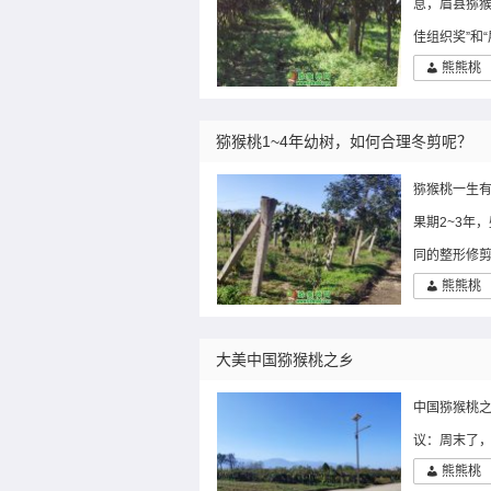
息，眉县猕猴
佳组织奖”和
熊熊桃
猕猴桃1~4年幼树，如何合理冬剪呢？
猕猴桃一生有
果期2~3年
同的整形修剪
熊熊桃
大美中国猕猴桃之乡
中国猕猴桃之
议：周末了，
熊熊桃