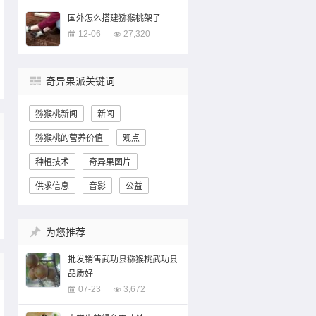
国外怎么搭建猕猴桃架子
12-06
27,320
奇异果派关键词
猕猴桃新闻
新闻
猕猴桃的营养价值
观点
种植技术
奇异果图片
供求信息
音影
公益
为您推荐
批发销售武功县猕猴桃武功县
品质好
07-23
3,672