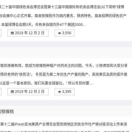
，第二十届中国绿色食品博览会暨第十三届中国国际有机食品博览会(以下简称“绿博
国际会展中心正式开幕，眉县猕猴桃作为国内著名、陕西特色、眉县招牌的绿色农产
 本届绿博会会期3天，共有来自国内外47个展团2000…
2019 年 12 月 2 日
3,556
时做到准确有效，就成为猕猴桃种植户共同关注的问题。今天，小猕君就和大家分享
杨欣老师的“快剪法”。 冬剪是为第二年的生产产量的稳产，高效果实品质的提升做
所以这是一个基本原则，我们先要去弱留壮。” 所以冬剪时要…
2019 年 12 月 2 日
3,395
的猕猴桃
第十二届iFresh亚洲果蔬产业博览会暨贫困地区农民合作社产销对接活动上传来消