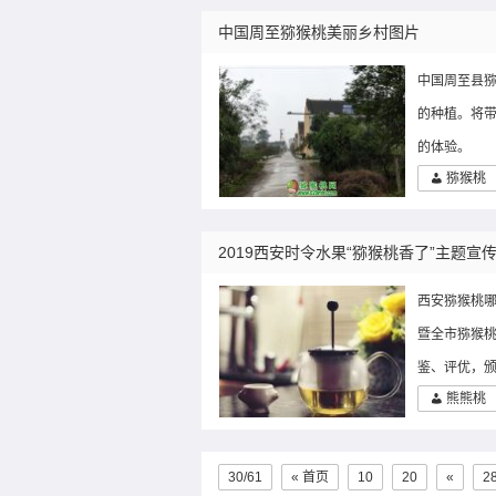
中国周至猕猴桃美丽乡村图片
中国周至县
的种植。将带
的体验。
猕猴桃
2019西安时令水果“猕猴桃香了”主题
西安猕猴桃哪
暨全市猕猴
鉴、评优，
熊熊桃
30/61
« 首页
10
20
«
2