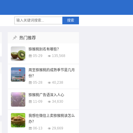
搜索
热门推荐
猕猴桃别名有哪些？
05-29
135,568
周至猕猴桃的成熟季节是几月
份？
05-28
40,238
猕猴桃广告语深入人心
11-09
34,630
我想在微信上卖猕猴桃该怎么
办？
06-13
29,669