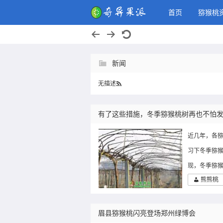
奇异果派，
首页
猕猴桃
新闻
无描述
有了这些措施，冬季猕猴桃树再也不怕发
近几年，各
习下冬季猕猴
现，冬季猕猴
熊熊桃
眉县猕猴桃闪亮登场郑州绿博会