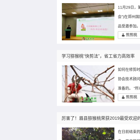
11月29日
会”)在郑州
品受邀参加。
熊熊桃
学习猕猴桃“快剪法”，省工省力高效率
如何在修剪
协会技术顾问
准备的。 “
熊熊桃
厉害了！眉县猕猴桃荣获2019最受欢迎
在日前结束的