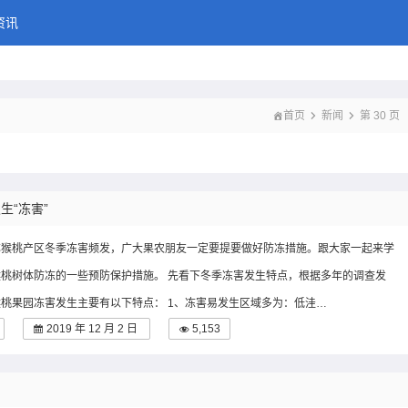
猕猴桃多一点
资讯
首页
新闻
第 30 页
生“冻害”
猕猴桃产区冬季冻害频发，广大果农朋友一定要提要做好防冻措施。跟大家一起来学
桃树体防冻的一些预防保护措施。 先看下冬季冻害发生特点，根据多年的调查发
桃果园冻害发生主要有以下特点： 1、冻害易发生区域多为：低洼…
2019 年 12 月 2 日
5,153