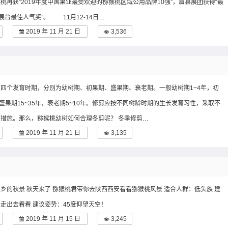
桃再获“2019年度中国果业最受欢迎的猕猴桃区域公用品牌10强”，眉县展团获得“最
“展台最佳人气奖”。 11月12-14日…
2019 年 11 月 21 日
3,536
四个发育时期，分别为幼树期、初果期、盛果期、衰老期。一般幼树期1~4年，初
，盛果期15~35年，衰老期5~10年。修剪应按不同树龄时期的生长发育习性，采取不
措施。那么，猕猴桃幼树如何合理冬剪呢？ 冬季修剪…
2019 年 11 月 21 日
3,135
乡的秋景 秋天来了 ​猕猴桃君带你去陕西西安看看猕猴桃风景 适合人群：低头族 建
走出去看看 建议姿势：45度仰望天空！
2019 年 11 月 15 日
3,245