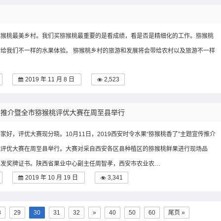
猕猴桃最美乡村。我们买猕猴桃最重要的是看成绩，看是否是精细化的工作。猕猴桃
给我们不一样的水果体验。 猕猴桃乡村的旅游和发展将会带给农村以及旅游不一样
2019 年 11 月 8 日
2,523
宣传推介暨全市猕猴桃评优大赛在周至县举行
家好，评优大赛现分晓。10月11日，2019西安时令水果“猕猴桃香了”主题宣传推介
桃评优大赛在周至县举行。大赛对采自西安各区县种植区的猕猴桃鲜果进行现场品
颁发奖牌证书。陕西省果业中心副主任周智孝，西安市农业农…
2019 年 10 月 19 日
3,341
8
29
30
31
32
»
40
50
60
尾页 »