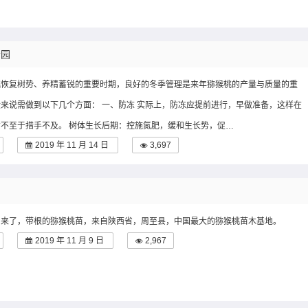
清园
桃恢复树势、养精蓄锐的重要时期，良好的冬季管理是来年猕猴桃的产量与质量的重
来说需做到以下几个方面： 一、防冻 实际上，防冻应提前进行，早做准备，这样在
不至于措手不及。 树体生长后期：控施氮肥，缓和生长势，促…
2019 年 11 月 14 日
3,697
片来了，带根的猕猴桃苗，来自陕西省，周至县，中国最大的猕猴桃苗木基地。
2019 年 11 月 9 日
2,967