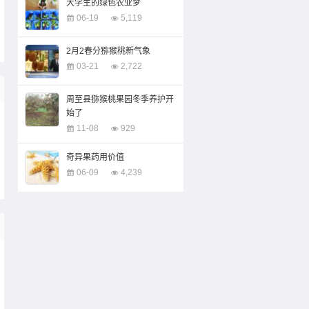
大学生的绿色农业梦
06-19
5,119
2月2春分猕猴桃新气象
03-21
2,722
周至县猕猴桃果园冬季养护开
始了
11-08
929
奇异果药用价值
06-09
4,239