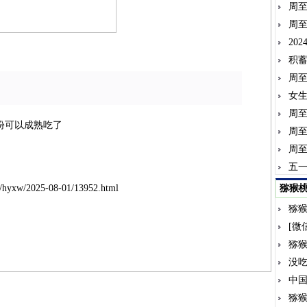
周
周
20
积蓄
周至
女
周
月份可以成熟吃了
周
周
五
/hyxw/2025-08-01/13952.html
猕猴
猕
[微
猕
没
中
猕