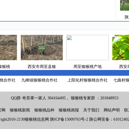
陕
猕猴桃
西安市周至县猕
周至猕猴桃产地
西安
桃合作社
九峰镇猕猴桃合作社
上阳化村猕猴桃合作社
七曲村
QQ群·奇异果一家人 304164495 。猕猴桃专家群 ：201848953
瑞玉，
雨后的周至猕猴
雨后周至猕猴桃
端午
官网
猕猴桃新闻
猕猴桃品种
猕猴桃画报
关于我们
网站声明
联
right2010-2130猕猴桃信息网
陕ICP备15009763号-2
陕公网安备：610124020