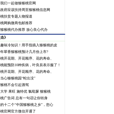
资我们一起做猕猴桃官网
至政府应该扶持周至猕猴桃信息网
猴桃扶贫专题人物报道
猴桃网购微商包邮推荐
猕猴桃代办推荐 放心良心代办
点击》
个趣味冷知识！用手指插入猕猴桃的皮
20年翠香猕猴桃预计几月份上市?
猴桃开花期、开花顺序、花的寿命、
桃能预防10种疾病，叶良辰表示服了！
猴桃开花期、开花顺序、花的寿命、
当心猕猴桃园“蛇出没”
猕猴桃不会引起酒驾
大学 果旺 施特优 氯吡脲 猕猴桃
桃广告词 总有一句话让你转身
的十二个“中国猕猴桃之乡”，您心
猴桃官网官方微信开通了