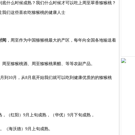
到底什么时候成熟？我们什么时候才可以吃上周至翠香
猕猴桃
？
让我们这些喜欢吃猕猴桃的健康人士
时间
，周至作为
中国猕猴桃
最大的产区，每年向全国各地输送着
、
周至猕猴桃
酒、
周至猕猴桃
果醋、等等农副产品。
月到10月，从8月底开始我们就可以吃到健康优质的的猕猴桃
熟，（
红阳
）9月上旬成熟，（
华优
）9月下旬成熟，
熟。（
海沃德
）9月上旬成熟。