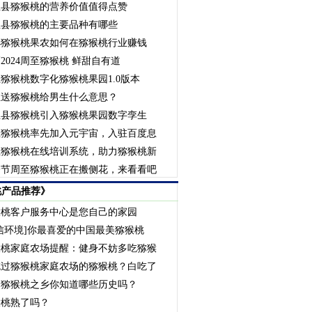
至县猕猴桃的营养价值值得点赞
至县猕猴桃的主要品种有哪些
24猕猴桃果农如何在猕猴桃行业赚钱
2024周至猕猴桃 鲜甜自有道
猕猴桃数字化猕猴桃果园1.0版本
生送猕猴桃给男生什么意思？
至县猕猴桃引入猕猴桃果园数字孪生
至猕猴桃率先加入元宇宙，入驻百度息
至猕猴桃在线培训系统，助力猕猴桃新
一节周至猕猴桃正在搬侧花，来看看吧
桃产品推荐》
猴桃客户服务中心是您自己的家园
信环境]你最喜爱的中国最美猕猴桃
猴桃家庭农场提醒：健身不妨多吃猕猴
吃过猕猴桃家庭农场的猕猴桃？白吃了
国猕猴桃之乡你知道哪些历史吗？
猴桃熟了吗？