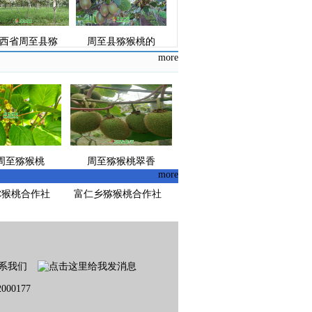
西省周至县猕
周至县猕猴桃的
more
周至猕猴桃
周至猕猴桃翠香
more
猕猴桃合作社
富仁乡猕猴桃合作社
节陕西省西
周至猕猴桃家庭
系我们
00177