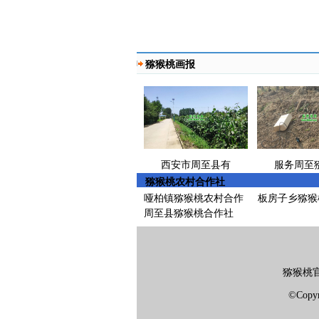
猕猴桃画报
西安市周至县有
服务周至
猕猴桃农村合作社
哑柏镇猕猴桃农村合作
板房子乡猕猴
周至县猕猴桃合作社
周至亚特猕猴桃
自然生长的
猕猴桃
©Copy