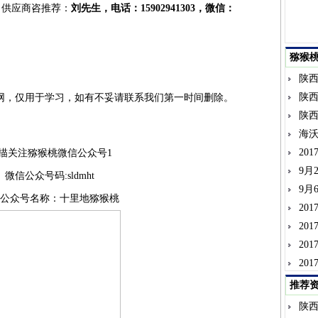
 供应商咨推荐：
刘先生，电话：15902941303，微信：
猕猴
陕
陕
网，仅用于学习，如有不妥请联系我们第一时间删除。
陕
海沃
20
描关注猕猴桃微信公众号1
9月
微信公众号码:sldmht
9月
公众号名称：十里地猕猴桃
20
20
20
20
推荐
陕