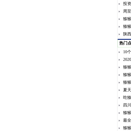
投
周
猕
猕
陕西
热门
10
20
猕
猕猴
猕
夏天
吃
四川
猕猴
最全
猕