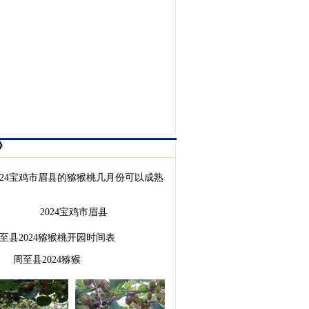
》
2024宝鸡市眉县
周至县2024猕猴