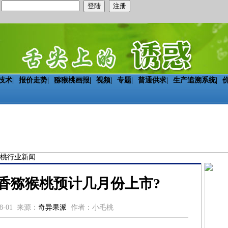
：
技术
|
报价走势
|
猕猴桃画报
|
视频
|
专题
|
普通供求
|
生产追溯系统
|
桃行业新闻
翠香猕猴桃预计几月份上市?
08-01 来源：
奇异果派
作者：小毛桃