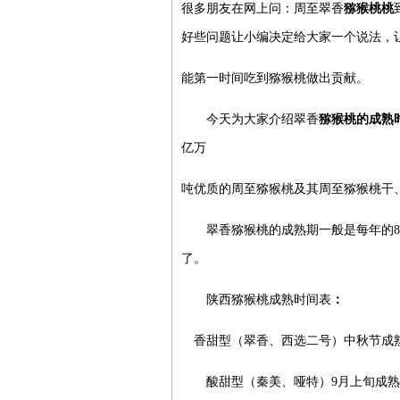
很多朋友在网上问：周至翠香
猕猴桃
桃
好些问题让小编决定给大家一个说法，
能第一时间吃到猕猴桃做出贡献。
今天为大家介绍翠香
猕猴桃
的成熟
亿万
吨优质的
周至猕猴桃
及其周至
猕猴桃干
翠香
猕猴桃
的成熟期一般是每年的8
了。
陕西猕猴桃
成熟时间表
：
香甜型（翠香、西选二号）中秋节成
酸甜型（
秦美
、
哑特
）9月上旬成