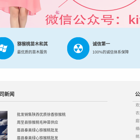
猕猴桃苗木和其
诚信第一
最优质的苗木服务
100%的诚信体系保障
司新闻
公
欢
农
批发销售陕西优质徐香猕猴桃
庭
周至县猕猴桃毛种苗供应
细
眉县秦美绿心猕猴桃批发
统
眉县秦美绿心猕猴桃批发