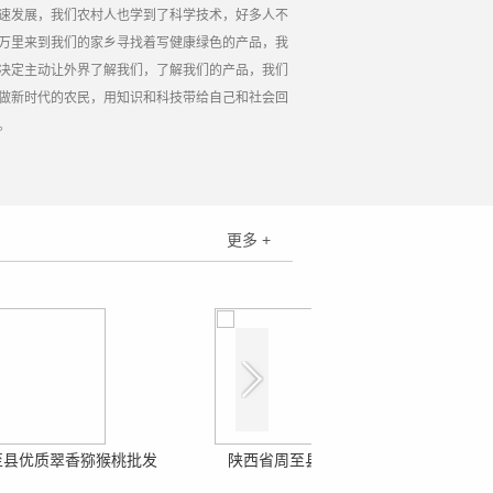
速发展，我们农村人也学到了科学技术，好多人不
万里来到我们的家乡寻找着写健康绿色的产品，我
决定主动让外界了解我们，了解我们的产品，我们
做新时代的农民，用知识和科技带给自己和社会回
。
更多 +
至县优质翠香猕猴桃批发
陕西省周至县优质翠香猕猴桃批发