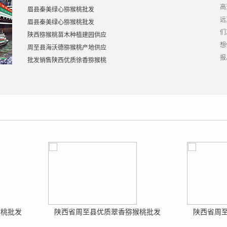
高
眉县秦美绿心猕猴桃批发
远
眉县秦美绿心猕猴桃批发
们
陕西猕猴桃苗木种植建园供应
想
周至县海沃德猕猴桃产地供应
报
批发销售陕西优质徐香猕猴桃
猴桃批发
陕西省周至县优质翠香猕猴桃批发
陕西省周